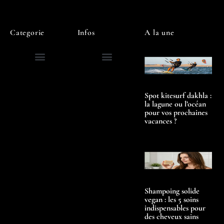
Categorie
Infos
A la une
Spot kitesurf dakhla :
la lagune ou l’océan
pour vos prochaines
vacances ?
Shampoing solide
vegan : les 5 soins
indispensables pour
des cheveux sains