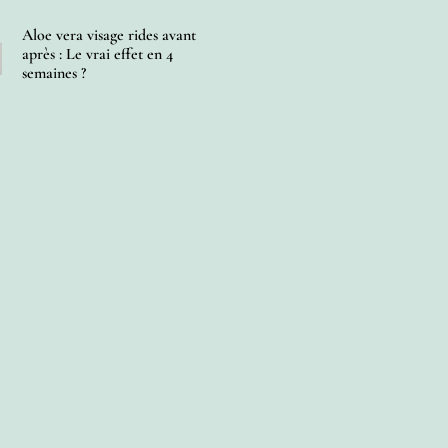
Aloe vera visage rides avant
après : Le vrai effet en 4
semaines ?