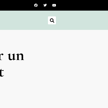
r un
t