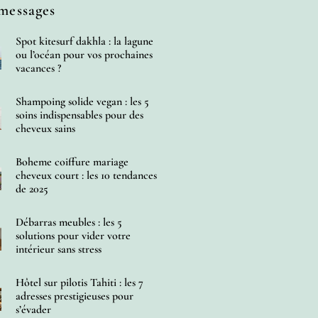
messages
Spot kitesurf dakhla : la lagune
ou l’océan pour vos prochaines
vacances ?
Shampoing solide vegan : les 5
soins indispensables pour des
cheveux sains
Boheme coiffure mariage
cheveux court : les 10 tendances
de 2025
Débarras meubles : les 5
solutions pour vider votre
intérieur sans stress
Hôtel sur pilotis Tahiti : les 7
adresses prestigieuses pour
s’évader