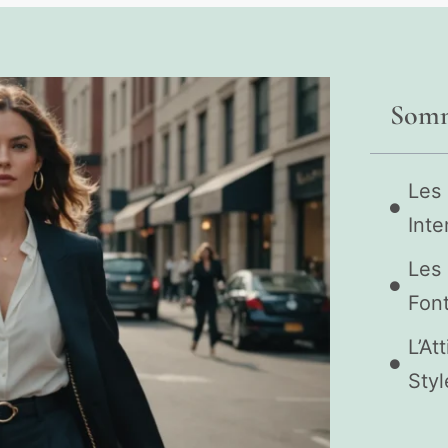
Somm
Les 
Int
Les 
Font
L’At
Styl