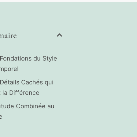
aire
Fondations du Style
emporel
Détails Cachés qui
 la Différence
titude Combinée au
e