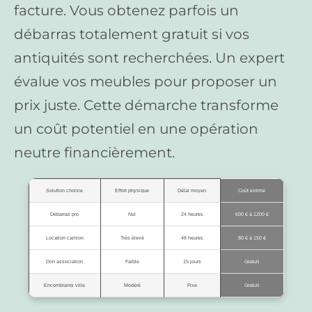
facture. Vous obtenez parfois un
débarras totalement gratuit si vos
antiquités sont recherchées. Un expert
évalue vos meubles pour proposer un
prix juste. Cette démarche transforme
un coût potentiel en une opération
neutre financièrement.
Solution choisie
Effort physique
Délai moyen
Coût estimé
Débarras pro
Nul
24 heures
600 € à 1200 €
Location camion
Très élevé
48 heures
80 € à 150 €
Don association
Faible
15 jours
Gratuit
Encombrants ville
Modéré
Fixe
Gratuit