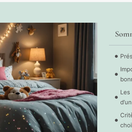
Somm
Prés
Impo
bonn
Les 
d’un
Crit
choi