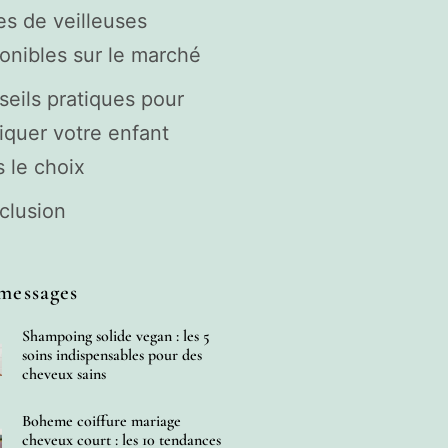
s de veilleuses
onibles sur le marché
eils pratiques pour
iquer votre enfant
 le choix
clusion
messages
Shampoing solide vegan : les 5
soins indispensables pour des
cheveux sains
Boheme coiffure mariage
cheveux court : les 10 tendances