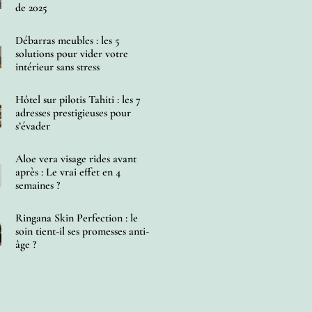
de 2025
Débarras meubles : les 5
solutions pour vider votre
intérieur sans stress
Hôtel sur pilotis Tahiti : les 7
adresses prestigieuses pour
s’évader
Aloe vera visage rides avant
après : Le vrai effet en 4
semaines ?
Ringana Skin Perfection : le
soin tient-il ses promesses anti-
âge ?