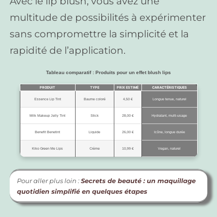
Avec le lip blush, vous avez une
multitude de possibilités à expérimenter
sans compromettre la simplicité et la
rapidité de l’application.
Tableau comparatif : Produits pour un effet blush lips
PRODUIT
TYPE
PRIX ESTIMÉ
CARACTÉRISTIQUES
Essence Lip Tint
Baume coloré
4,50 €
Longue tenue, naturel
Milk Makeup Jelly Tint
Stick
28,00 €
Hydratant, multi-usage
Benefit Benetint
Liquide
26,00 €
Icône, longue durée
Kiko Green Me Lips
Crème
10,99 €
Vegan, naturel
Pour aller plus loin :
Secrets de beauté : un maquillage
quotidien simplifié en quelques étapes